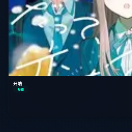
开端
短剧