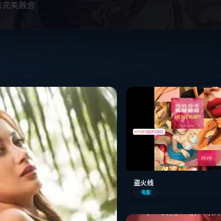
的完美融合
盗火线
电影