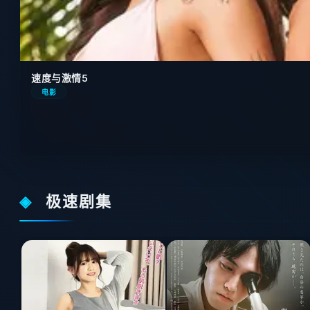
速度与激情5
电影
◈
极速剧集