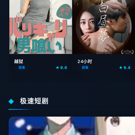
越狱
24小时
★
9.6
★
9.4
剧集
剧集
◈
极速短剧