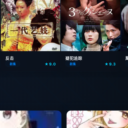
反击
疑犯追踪
★
9.0
★
9.3
剧集
剧集