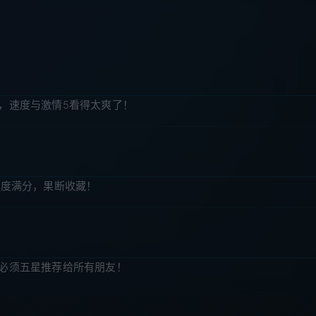
，速度与激情5看得太爽了！
畅度满分，果断收藏！
必须五星推荐给所有朋友！