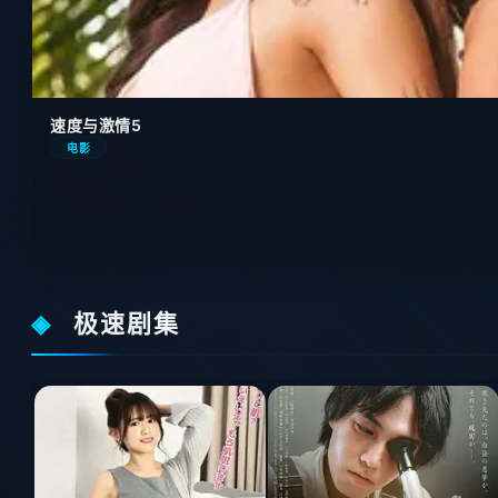
速度与激情5
电影
◈
极速剧集