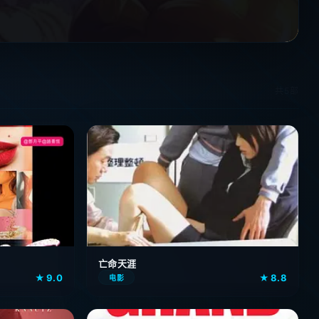
共5部
亡命天涯
★
9.0
★
8.8
电影