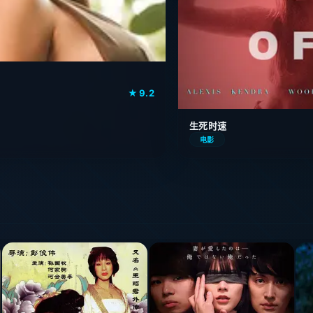
★
9.2
生死时速
电影