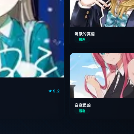
沉默的真相
短剧
★
9.2
白夜追凶
短剧